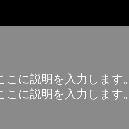
こ
こ
に
説
明
を
入
力
し
ま
す
こ
こ
に
説
明
を
入
力
し
ま
す